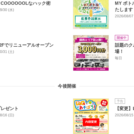
COOOOOOLなハック術
MY ボ
たします
09/30 (水)
2026/08/07 
開催中
き2Fでリニューアルオープン
話題のク
場！
10/31 (土)
毎日
今後開催
予告
プレゼント
【変更】
08/16 (日)
2026/08/15 