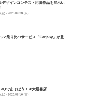
トルデザインコンテスト応募作品を展⽰い
！
(金) - 2026/09/30 (水)
ルマ乗り比べサービス「Carjany」が登
LaQであそぼう！＠大垣書店
(土) - 2026/08/16 (日)