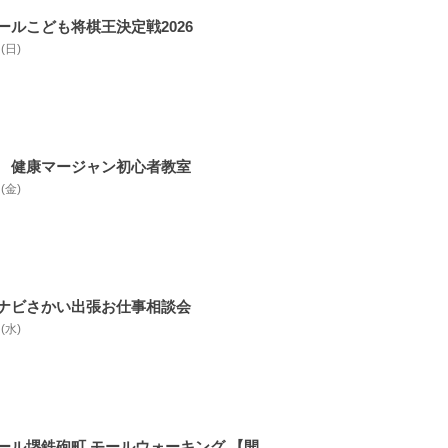
ールこども将棋王決定戦2026
 (日)
 健康マージャン初心者教室
 (金)
ナビさかい出張お仕事相談会
 (水)
ール堺鉄砲町 モールウォーキング 【開